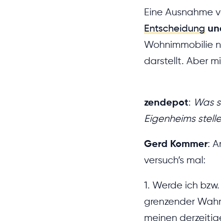
Eine Ausnahme v
Entscheidung
un
Wohnimmobilie nur
darstellt. Aber m
zendepot
:
Was si
Eigenheims stelle
Gerd Kommer
: A
versuch’s mal:
1. Werde ich bzw.
grenzender Wahrsc
meinen derzeitige