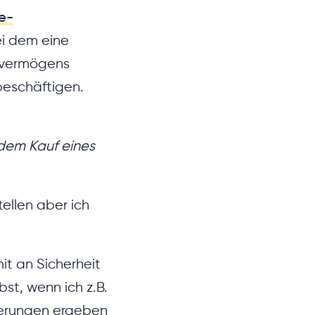
le-
bei dem eine
overmögens
beschäftigen.
 dem Kauf eines
tellen aber ich
it an Sicherheit
st, wenn ich z.B.
nderungen ergeben