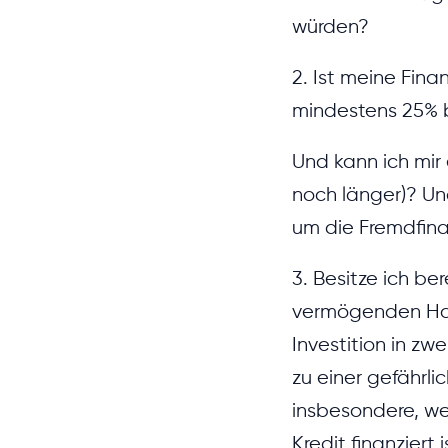
würden?
2. Ist meine Fina
mindestens 25% 
Und kann ich mir
noch länger)? U
um die Fremdfinan
3. Besitze ich be
vermögenden Haus
Investition in zw
zu einer gefährli
insbesondere, we
Kredit finanziert i