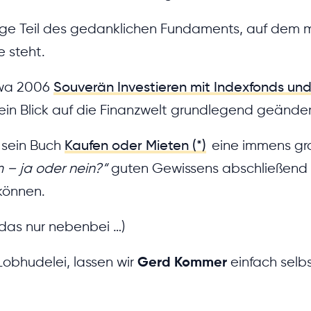
age Teil des gedanklichen Fundaments, auf dem m
 steht.
wa 2006
Souverän Investieren mit Indexfonds und 
mein Blick auf die Finanzwelt grundlegend geänder
r sein Buch
Kaufen oder Mieten (*)
eine immens gro
 – ja oder nein?“
guten Gewissens abschließend 
können.
 das nur nebenbei …)
obhudelei, lassen wir
Gerd Kommer
einfach selb