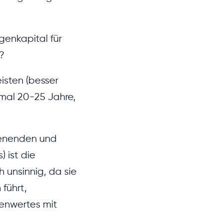
enkapital für
?
isten (besser
imal 20-25 Jahre,
dienenden und
) ist die
 unsinnig, da sie
führt,
ienwertes mit