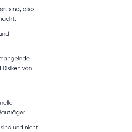
rt sind, also
macht.
 und
e mangelnde
 Risiken von
nelle
auträger.
 sind und nicht