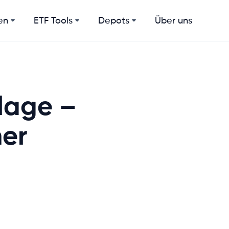
en
ETF Tools
Depots
Über uns
lage –
mer