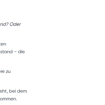
and? Oder
ten
stand – die
re zu
eht, bei dem
 kommen.