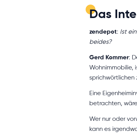
Das Int
zendepot
:
Ist e
beides?
Gerd Kommer
: 
Wohnimmobilie, i
sprichwörtlichen
Eine Eigenheiminv
betrachten, wäre
Wer nur oder vor
kann es irgendwa