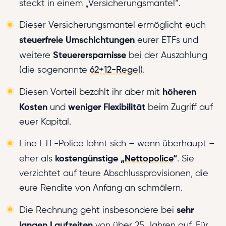
steckt in einem „Versicherungsmantel“.
Dieser Versicherungsmantel ermöglicht euch
steuerfreie Umschichtungen
eurer ETFs und
Steuerersparnisse
weitere
bei der Auszahlung
(die sogenannte
62+12-Regel
).
höheren
Diesen Vorteil bezahlt ihr aber mit
Kosten
weniger Flexibilität
und
beim Zugriff auf
euer Kapital.
Eine ETF-Police lohnt sich – wenn überhaupt –
kostengünstige „
Nettopolice
“
eher als
. Sie
verzichtet auf teure Abschlussprovisionen, die
eure Rendite von Anfang an schmälern.
sehr
Die Rechnung geht insbesondere bei
langen Laufzeiten
von über 25 Jahren auf. Für