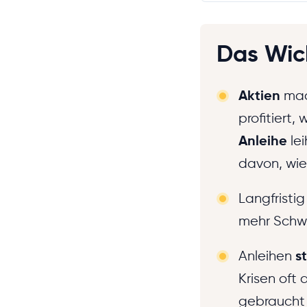
Das Wich
Aktien
mac
profitiert,
Anleihe
le
davon, wie
Langfristig
mehr Schwa
Anleihen
s
Krisen oft 
gebraucht 