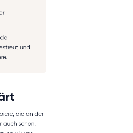
er
ide
gestreut und
re.
ärt
iere, die an der
r auch schon,