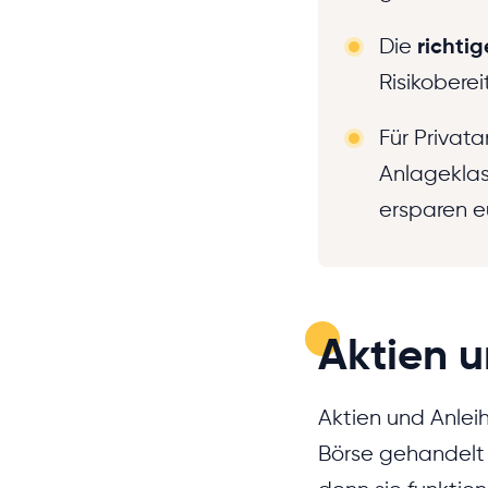
Die
richti
Risikobere
Für Privata
Anlageklass
ersparen e
Aktien u
Aktien und Anlei
Börse gehandelt