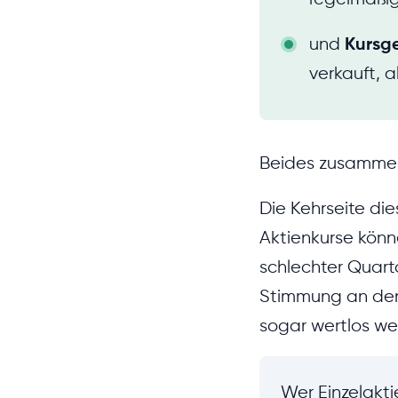
und
Kursg
verkauft, a
Beides zusammen
Die Kehrseite di
Aktienkurse könn
schlechter Quart
Stimmung an den 
sogar wertlos we
Wer Einzelakti