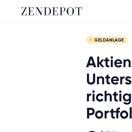
GELDANLAGE
Aktien
Unters
richti
Portfo