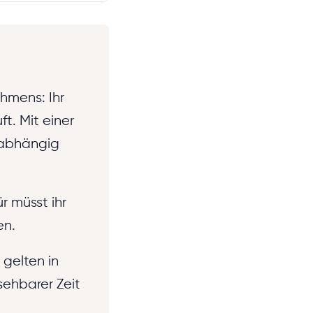
hmens: Ihr
ft. Mit einer
abhängig
r müsst ihr
en.
 gelten in
sehbarer Zeit