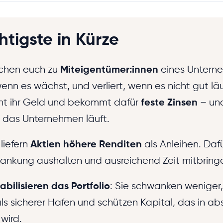
tigste in Kürze
hen euch zu
Miteigentümer:innen
eines Unterne
 wenn es wächst, und verliert, wenn es nicht gut läu
iht ihr Geld und bekommt dafür
feste Zinsen
– un
 das Unternehmen läuft.
 liefern
Aktien höhere Renditen
als Anleihen. Dafü
nkung aushalten und ausreichend Zeit mitbring
tabilisieren das Portfolio
: Sie schwanken weniger,
als sicherer Hafen und schützen Kapital, das in ab
wird.