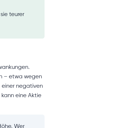
sie teurer
chwankungen.
len – etwa wegen
t einer negativen
 kann eine Aktie
 Höhe. Wer