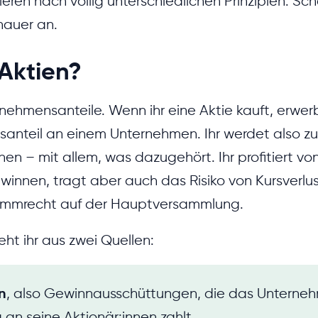
ieren nach völlig unterschiedlichen Prinzipien. Sc
nauer an.
Aktien?
nehmensanteile. Wenn ihr eine Aktie kauft, erwerb
santeil an einem Unternehmen. Ihr werdet also zu
nen – mit allem, was dazugehört. Ihr profitiert v
nnen, tragt aber auch das Risiko von Kursverlus
Stimmrecht auf der Hauptversammlung.
eht ihr aus zwei Quellen:
n
, also Gewinnausschüttungen, die das Unterne
 an seine Aktionär:innen zahlt