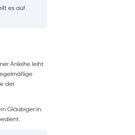
eilt es auf
er Anleihe leiht
 regelmäßige
e der
rn Gläubiger:in.
bedient.