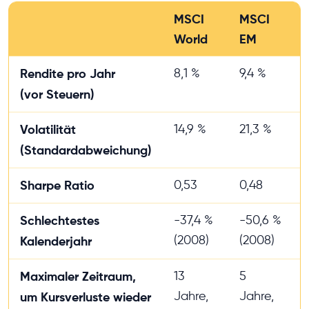
MSCI
MSCI
World
EM
Rendite pro Jahr
8,1 %
9,4 %
(vor Steuern)
Volatilität
14,9 %
21,3 %
(Standardabweichung)
Sharpe Ratio
0,53
0,48
Schlechtestes
-37,4 %
-50,6 %
(2008)
(2008)
Kalenderjahr
Maximaler Zeitraum,
13
5
Jahre,
Jahre,
um Kursverluste wieder