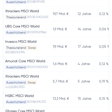
IE00BK1PV551
Ausschüttend
Xtrackers MSCI World
19,7 Mrd. €
12 Jahre
0,12 %
IE00BJ0KDQ92
Thesaurierend
UBS Core MSCI World
1,9 Mrd. €
14 Jahre
0,06 %
IE00B7KQ7B66
Ausschüttend
Invesco MSCI World
7,9 Mrd. €
17 Jahre
0,05 %
Thesaurierend
Swap
IE00B60SX394
Amundi Core MSCI World
1,6 Mrd. €
4 Jahre
0,12 %
IE000CNSFAR2
Ausschüttend
Xtrackers MSCI World
5,7 Mrd. €
5 Jahre
0,19 %
Ausschüttend
Swap
LU2263803533
HSBC MSCI World
13,3 Mrd. €
15 Jahre
0,15 %
IE00B4X9L533
Ausschüttend
iShares Core MSCI World