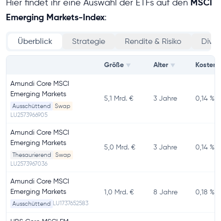
MSCI
Hier findet ihr eine Auswahl der ETFs auf den
Emerging Markets-Index
:
Überblick
Strategie
Rendite & Risiko
Divers
Größe
Alter
Kosten
▼
▼
Amundi Core MSCI
Emerging Markets
5,1 Mrd. €
3 Jahre
0,14 %
Ausschüttend
Swap
LU2573966905
Amundi Core MSCI
Emerging Markets
5,0 Mrd. €
3 Jahre
0,14 %
Thesaurierend
Swap
LU2573967036
Amundi Core MSCI
Emerging Markets
1,0 Mrd. €
8 Jahre
0,18 %
LU1737652583
Ausschüttend