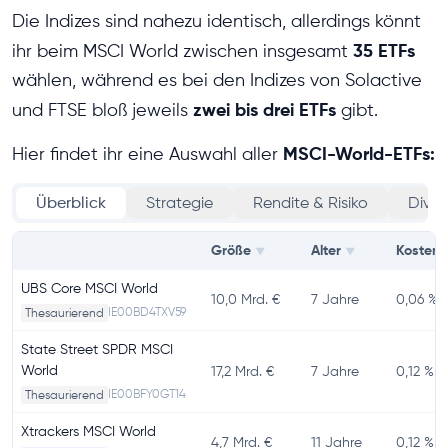
Die Indizes sind nahezu identisch, allerdings könnt
35 ETFs
ihr beim MSCI World zwischen insgesamt
wählen, während es bei den Indizes von Solactive
zwei bis drei ETFs
und FTSE bloß jeweils
gibt.
MSCI-World-ETFs:
Hier findet ihr eine Auswahl aller
Überblick
Strategie
Rendite & Risiko
Divers
Größe
Alter
Kosten
▼
▼
UBS Core MSCI World
10,0 Mrd. €
7 Jahre
0,06 %
IE00BD4TXV59
Thesaurierend
State Street SPDR MSCI
World
17,2 Mrd. €
7 Jahre
0,12 %
IE00BFY0GT14
Thesaurierend
Xtrackers MSCI World
4,7 Mrd. €
11 Jahre
0,12 %