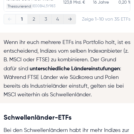
123,8 Mrd. €
16 Jahre
0,20 %
IE00B4L5Y983
Thesaurierend
1
←
2
3
4
→
Zeige
1-10
von
35
ETFs
Wenn ihr euch mehrere ETFs ins Portfolio holt, ist es
entscheidend, Indizes vom selben Indexanbieter (z.
B. MSCI oder FTSE) zu kombinieren. Der Grund
unterschiedliche Ländereinstufungen
dafür sind
:
Während FTSE Länder wie Südkorea und Polen
bereits als Industrieländer einstuft, gelten sie bei
MSCI weiterhin als Schwellenländer.
Schwellenländer-ETFs
Bei den Schwellenländern habt ihr mehr Indizes zur