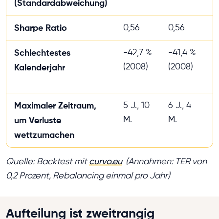
(Standardabweichung)
Sharpe Ratio
0,56
0,56
0
Schlechtestes
-42,7 %
-41,4 %
-
(2008)
(2008)
(
Kalenderjahr
Maximaler Zeitraum,
5 J., 10
6 J., 4
6
M.
M.
M
um Verluste
wettzumachen
Quelle: Backtest mit
curvo.eu
(Annahmen: TER von
0,2 Prozent, Rebalancing einmal pro Jahr)
Aufteilung ist zweitrangig