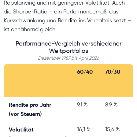
Rebalancing und mit geringerer Volatilität. Auch
die Sharpe-Ratio – ein Performancemaß, das
Kursschwankung und Rendite ins Verhältnis setzt –
ist annähernd gleich.
Performance-Vergleich verschiedener
Weltportfolios
Dezember 1987 bis April 2026
60/40
70/30
8
Rendite pro Jahr
9,1 %
8,9 %
8
(vor Steuern)
Volatilität
16,1 %
15,6 %
1