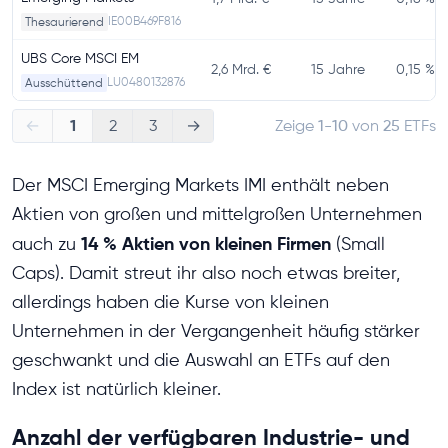
IE00B469F816
Thesaurierend
UBS Core MSCI EM
2,6 Mrd. €
15 Jahre
0,15 %
LU0480132876
Ausschüttend
1
←
2
3
→
Zeige
1-10
von
25
ETFs
Der MSCI Emerging Markets IMI enthält neben
Aktien von großen und mittelgroßen Unternehmen
14 % Aktien von kleinen Firmen
auch zu
(Small
Caps). Damit streut ihr also noch etwas breiter,
allerdings haben die Kurse von kleinen
Unternehmen in der Vergangenheit häufig stärker
geschwankt und die Auswahl an ETFs auf den
Index ist natürlich kleiner.
Anzahl der verfügbaren Industrie- und