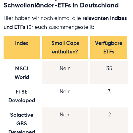
Schwellenländer-ETFs in Deutschland
relevanten Indizes
Hier haben wir noch einmal alle
und ETFs
für euch zusammengestellt:
Index
Small Caps
Verfügbare
enthalten?
ETFs
MSCI
Nein
35
World
FTSE
Nein
3
Developed
Solactive
Nein
2
GBS
Developed