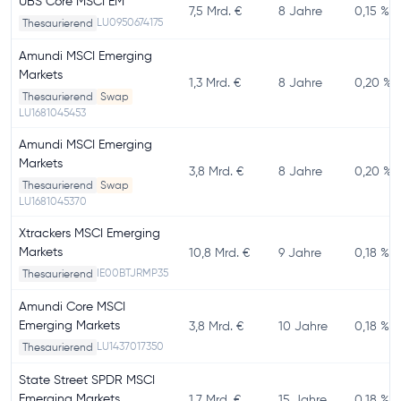
UBS Core MSCI EM
7,5 Mrd. €
8 Jahre
0,15 %
LU0950674175
Thesaurierend
Amundi MSCI Emerging
Markets
1,3 Mrd. €
8 Jahre
0,20 %
Thesaurierend
Swap
LU1681045453
Amundi MSCI Emerging
Markets
3,8 Mrd. €
8 Jahre
0,20 %
Thesaurierend
Swap
LU1681045370
Xtrackers MSCI Emerging
Markets
10,8 Mrd. €
9 Jahre
0,18 %
IE00BTJRMP35
Thesaurierend
Amundi Core MSCI
Emerging Markets
3,8 Mrd. €
10 Jahre
0,18 %
LU1437017350
Thesaurierend
State Street SPDR MSCI
Emerging Markets
1,7 Mrd. €
15 Jahre
0,18 %