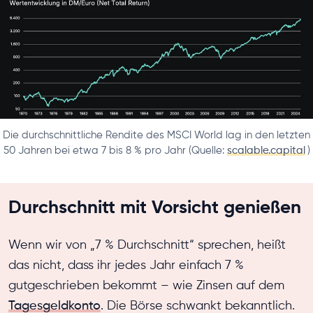
Die durchschnittliche Rendite des MSCI World lag in den letzten
50 Jahren bei etwa 7 bis 8 % pro Jahr (Quelle:
scalable.capital
)
Durchschnitt mit Vorsicht genießen
Wenn wir von „7 % Durchschnitt“ sprechen, heißt
das nicht, dass ihr jedes Jahr einfach 7 %
gutgeschrieben bekommt – wie Zinsen auf dem
Tagesgeldkonto
. Die Börse schwankt bekanntlich.