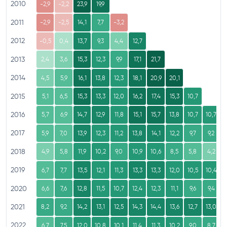
2010
-2,9
-2,2
23,9
19,9
2011
-2,9
-2,5
14,1
7,7
-3,2
2012
-0,5
0,4
13,7
9,3
4,4
12,7
2013
2,4
3,6
15,3
12,3
9,9
17,1
21,7
2014
4,5
5,9
16,1
13,8
12,3
18,1
20,9
20,1
2015
5,1
6,5
15,3
13,3
12,0
16,2
17,4
15,3
10,7
2016
5,7
6,9
14,7
12,9
11,8
15,1
15,7
13,8
10,7
10,7
2017
5,9
7,0
13,9
12,3
11,2
13,8
14,1
12,2
9,7
9,2
2018
4,9
5,8
11,9
10,2
9,0
10,9
10,6
8,5
5,8
4,2
2019
6,7
7,7
13,5
12,1
11,3
13,3
13,3
12,0
10,5
10,4
2020
6,6
7,6
12,8
11,5
10,7
12,4
12,3
11,1
9,6
9,4
2021
8,2
9,2
14,2
13,1
12,5
14,3
14,4
13,6
12,7
13,0
2022
6,7
7,5
12,0
10,8
10,1
11,4
11,3
10,2
9,0
8,7