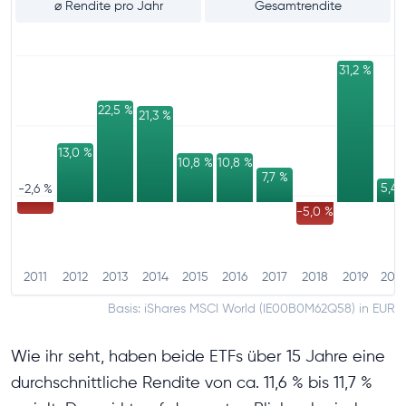
⌀ Rendite pro Jahr
Gesamtrendite
31,2 %
22,5 %
21,3 %
13,0 %
10,8 %
10,8 %
7,7 %
5,4 
-2,6 %
-5,0 %
2011
2012
2013
2014
2015
2016
2017
2018
2019
202
Basis: iShares MSCI World (IE00B0M62Q58) in EUR
Wie ihr seht, haben beide ETFs über 15 Jahre eine
durchschnittliche Rendite von ca. 11,6 % bis 11,7 %