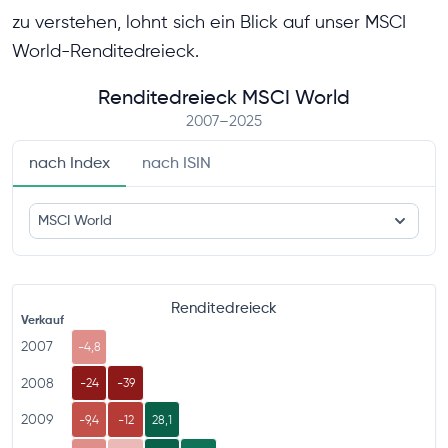
zu verstehen, lohnt sich ein Blick auf unser MSCI
World-Renditedreieck.
Renditedreieck MSCI World
2007–2025
nach Index
nach ISIN
MSCI World
Renditedreieck
Verkauf
2007
-4,8
2008
-24
-39
2009
-9,4
-12
28,1