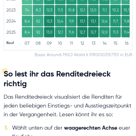
2023
7,4
8,3
12,5
11,5
10,8
12,1
12,0
11,1
10,2
10,1
1
2024
8,4
9,2
13,3
12,4
11,9
13,1
13,1
12,4
11,7
11,8
2025
8,4
9,2
13,0
12,1
11,6
12,7
12,7
12,0
11,3
11,4
Kauf
07
08
09
10
11
12
13
14
15
16
Basis: Amundi MSCI World II (FR0010315770) in EUR
So lest ihr das Renditedreieck
richtig
Das Renditedreieck visualisiert die Renditen für
jeden beliebigen Einstiegs- und Ausstiegszeitpunkt
in der Vergangenheit. Lesen könnt ihr es so:
1.
waagerechten Achse
Wählt unten auf der
euer